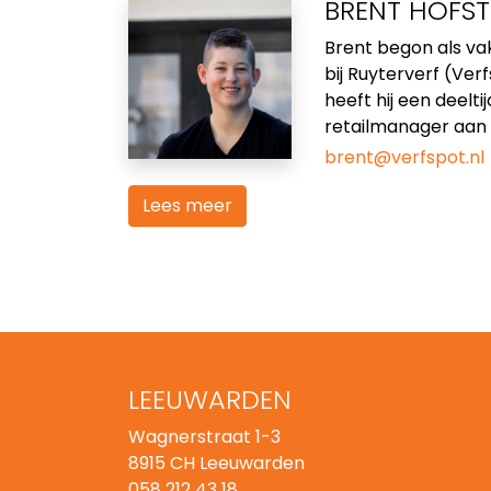
BRENT HOFS
Brent begon als va
bij Ruyterverf (Verf
heeft hij een deelti
retailmanager aan h
brent@verfspot.nl
Lees meer
LEEUWARDEN
☆
★
☆
★
☆
★
☆
★
☆
★
Wagnerstraat 1-3
Prima zaak, goed advi
8915 CH Leeuwarden
058 212 43 18