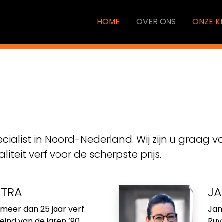
HOME
OVER ONS
ONZE K
ecialist in Noord-Nederland. Wij zijn u graag 
iteit verf voor de scherpste prijs.
STRA
JA
meer dan 25 jaar verf.
Jan
ind van de jaren ’90,
Ruy