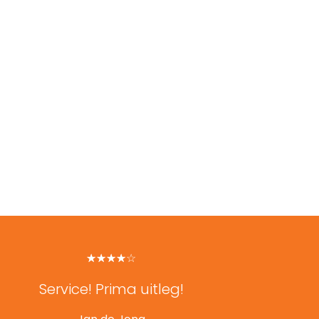
☆
★
☆
★
☆
★
☆
★
☆
★
Service! Prima uitleg!
Pe