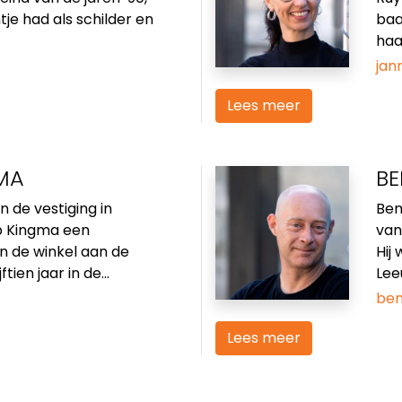
tje had als schilder en
baa
haa
jan
Lees meer
MA
BE
an de vestiging in
Ben
b Kingma een
van
n de winkel aan de
Hij
ien jaar in de...
Lee
ben
Lees meer